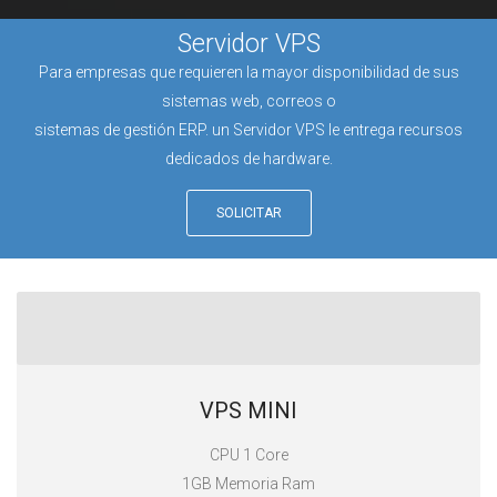
Servidor VPS
Para empresas que requieren la mayor disponibilidad de sus
sistemas web, correos o
sistemas de gestión ERP. un Servidor VPS le entrega recursos
dedicados de hardware.
SOLICITAR
VPS MINI
CPU 1 Core
1GB Memoria Ram