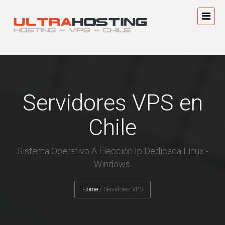
Servidores VPS en
Chile
Sistema Operativo A Elección Ip Dedicada Linux -
Windows.
Home
/
Servidores VPS