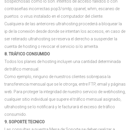
sospechosas como lo son. intentos de acceso fallidos o con
contraseñas incorrectas pop3/smtp, cpanel, whm, escaneo de
puertos. o virus instalado en el computador del cliente.
Cualquiera de las anteriores ultrahosting procederá a bloquear la
ip de la conexión desde donde se intentan los accesos, en caso de
ser reiterado ultrahosting se reserva el derecho a suspender la
cuenta de hosting o revocar el servicio si lo amerita.
8. TRÁFICO CONSUMIDO
Todos los planes de hosting incluyen una cantidad determinada
de tráfico mensual.
Como ejemplo, ninguno de nuestros clientes sobrepasa la
transferencia mensual que se le otrorga; entre FTP, email y páginas
web. Para proteger la integridad de nuestro servicio de webhosting,
cualquier sitio individual que supere el tráfico mensual asignado,
ultrahosting se lo notificará y le facturará el exceso de tráfico
consumido.
9. SOPORTE TECNICO
Las consultas a nuestra Mesa de Soporte se deben realizar a