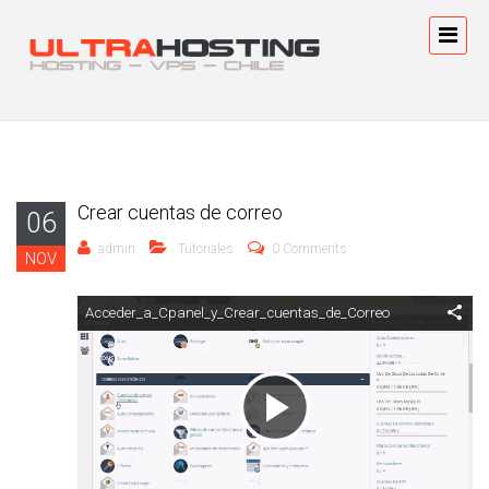
Crear cuentas de correo
06
admin
Tutoriales
0 Comments
NOV
Acceder_a_Cpanel_y_Crear_cuentas_de_Correo
Reproducir
Vídeo