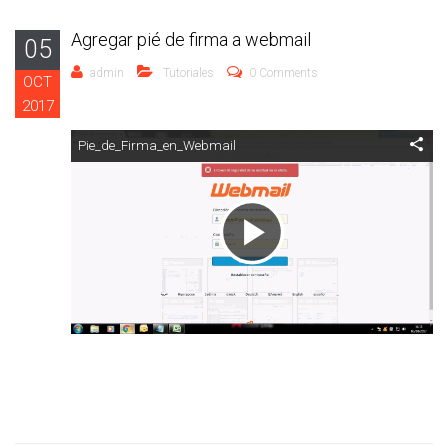
Agregar pié de firma a webmail
05
admin
Tutoriales
0 Comments
OCT
2017
Pie_de_Firma_en_Webmail
Reproducir
Vídeo