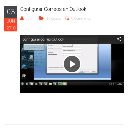
Configurar Correos en Outlook
03
admin
Tutoriales
0 Comments
JUN
2018
configurarcorreo-outlook
Reproducir
Vídeo