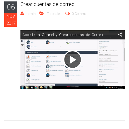
Crear cuentas de correo
06
admin
Tutoriales
0 Comments
NOV
2017
Acceder_a_Cpanel_y_Crear_cuentas_de_Correo
Reproducir
Vídeo