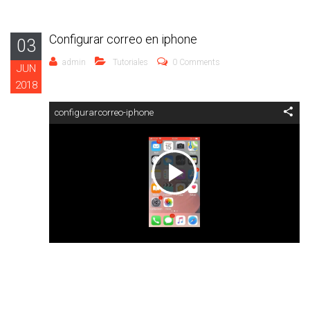
Configurar correo en iphone
03
admin
Tutoriales
0 Comments
JUN
2018
configurarcorreo-iphone
Reproducir
Vídeo