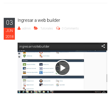
Ingresar a web builder
03
admin
Tutoriales
0 Comments
JUN
2018
ingresarrvsitebuilder
Reproducir
Vídeo